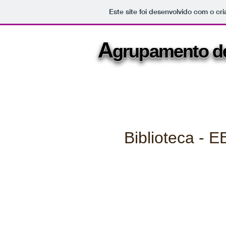
Este site foi desenvolvido com o cr
A
A
grupamento 
grupamento 
Biblioteca - E