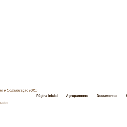
ão e Comunicação (GIC)
Página inicial
Agrupamento
Documentos
trador