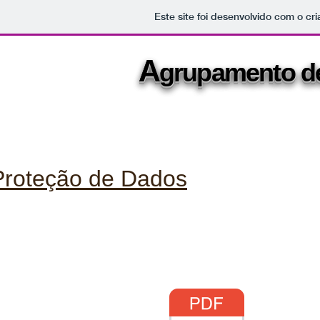
Este site foi desenvolvido com o cr
A
A
grupamento 
grupamento 
Proteção de Dados